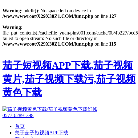
Warning
: mkdir(): No space left on device in
/www/wwwroot/X29X30Z1.COM/func.php
on line
127
Warning
:
file_put_contents(./cachefile_yuan/pins001.com/cache/0b/4b227/bcd5
failed to open stream: No such file or directory in
/www/wwwroot/X29X30Z1.COM/func.php
on line
115
茄子短视频APP下载,茄子视频
黄片,茄子视频下载污,茄子视频
黄色下载
0577-62891398
首页
关于茄子短视频APP下载